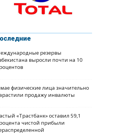
оследние
еждународные резервы
збекистана выросли почти на 10
роцентов
 мае физические лица значительно
арастили продажу инвалюты
астый «Трастбанк» оставил 59,1
роцента чистой прибыли
ераспределенной