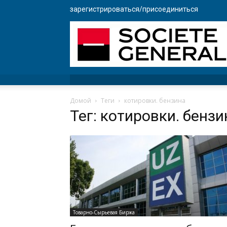
зарегистрироваться/присоединиться
Домой
Теги
котировки. бензина
Тег: котировки. бензи
Товарно-Сырьевая Биржа