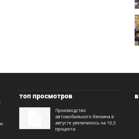
топ просмотров
в
Производство
автомобильного бензина в
августе увеличилось на 10,5
ую
процента