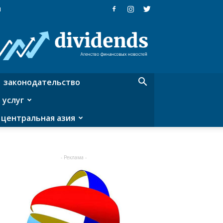
я
Dividends
—
агентство
финансовых
новостей
законодательство
 услуг
центральная азия
- Реклама -