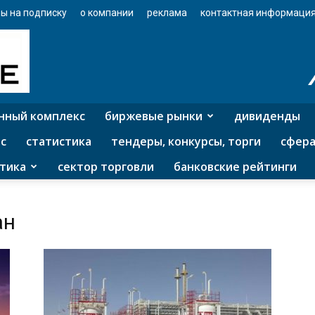
ы на подписку
о компании
реклама
контактная информаци
нный комплекс
биржевые рынки
дивиденды
с
статистика
тендеры, конкурсы, торги
сфера
тика
сектор торговли
банковские рейтинги
ан