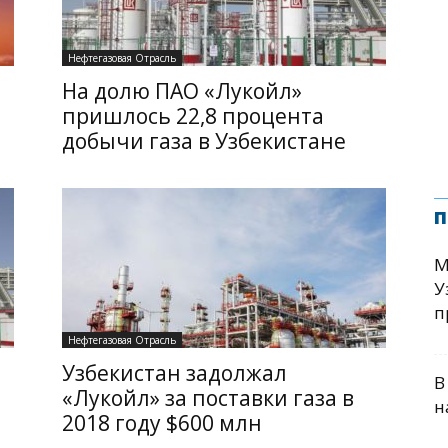
Нефтегазовая Отрасль
На долю ПАО «Лукойл»
пришлось 22,8 процента
добычи газа в Узбекистане
п
М
У
п
Нефтегазовая Отрасль
Узбекистан задолжал
В
«Лукойл» за поставки газа в
н
2018 году $600 млн