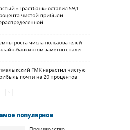
астый «Трастбанк» оставил 59,1
роцента чистой прибыли
ераспределенной
емпы роста числа пользователей
нлайн-банкингом заметно спали
лмалыкский ГМК нарастил чистую
рибыль почти на 20 процентов
амое популярное
Производство