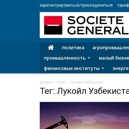
зарегистрироваться/присоединиться
тариф
политика
агропромышле
промышленность
малый бизне
финансовые институты
энерге
Домой
Теги
Лукойл Узбекистан
Тег: Лукойл Узбекист