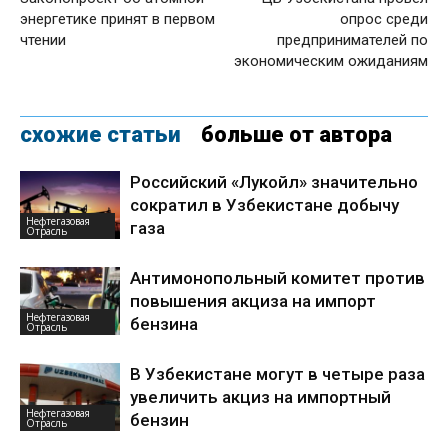
энергетике принят в первом
опрос среди
чтении
предпринимателей по
экономическим ожиданиям
схожие статьи
больше от автора
Российский «Лукойл» значительно
сократил в Узбекистане добычу
Нефтегазовая
газа
Отрасль
Антимонопольный комитет против
повышения акциза на импорт
Нефтегазовая
бензина
Отрасль
В Узбекистане могут в четыре раза
увеличить акциз на импортный
Нефтегазовая
бензин
Отрасль