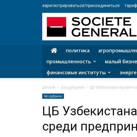
зарегистрироваться/присоединиться
тариф
политика
агропромышле
промышленность
малый бизне
финансовые институты
энерге
Домой
Без рубрики
ЦБ Узбекистана провел 
Без рубрики
ЦБ Узбекистана
среди предпри