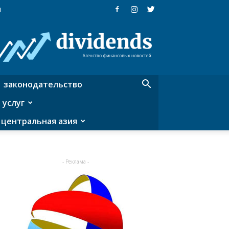
я
Dividends
—
агентство
финансовых
новостей
законодательство
 услуг
центральная азия
- Реклама -