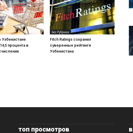
Без Рубрики
в Узбекистане
Fitch Ratings сохранил
14,5 процента в
суверенные рейтинги
счислении
Узбекистана
топ просмотров
в