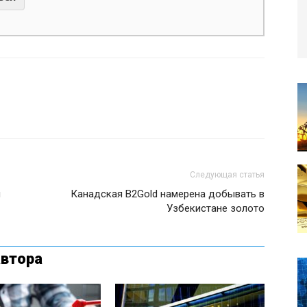
Следующая статья
и
Канадская B2Gold намерена добывать в
Узбекистане золото
автора