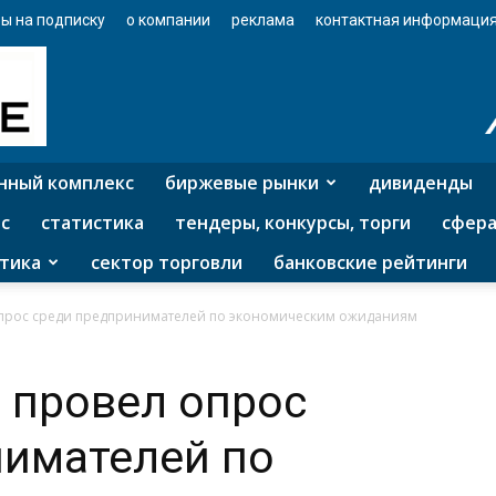
ы на подписку
о компании
реклама
контактная информаци
нный комплекс
биржевые рынки
дивиденды
с
статистика
тендеры, конкурсы, торги
сфера
тика
сектор торговли
банковские рейтинги
опрос среди предпринимателей по экономическим ожиданиям
 провел опрос
нимателей по