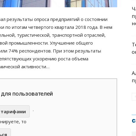
Ч
п
ал результаты опроса предприятий о состоянии
н
и по итогам четвертого квартала 2018 года. В нем
льной, туристической, транспортной отраслей,
зовой промышленности. Улучшение общего
Т
тили 74% респондентов. При этом результаты
о
репятствующих ускорению роста объема
омической активности…
А
п
 для пользователей
.
тарифами
с
анируете, то
ься