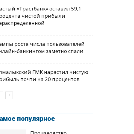
астый «Трастбанк» оставил 59,1
роцента чистой прибыли
ераспределенной
емпы роста числа пользователей
нлайн-банкингом заметно спали
лмалыкский ГМК нарастил чистую
рибыль почти на 20 процентов
амое популярное
Производство