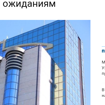
 ожиданиям
п
М
У
п
В
н