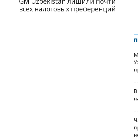
GM Uzbekistan лишили почти
всех налоговых преференций
п
М
У
п
В
н
Ч
п
н