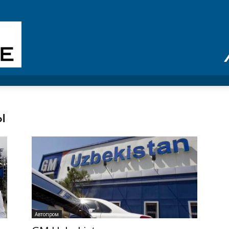
ы
Автопром