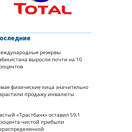
оследние
еждународные резервы
збекистана выросли почти на 10
роцентов
 мае физические лица значительно
арастили продажу инвалюты
астый «Трастбанк» оставил 59,1
роцента чистой прибыли
ераспределенной