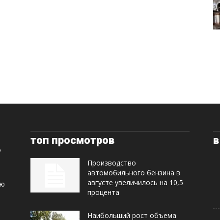
топ просмотров
в
Производство
автомобильного бензина в
августе увеличилось на 10,5
ую
процента
Наибольший рост объема