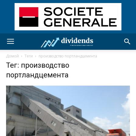
Домой
Теги
производство портландцемента
Тег: производство
портландцемента