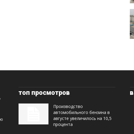
топ просмотров
в
Производство
автомобильного бензина в
августе увеличилось на 10,5
ую
процента