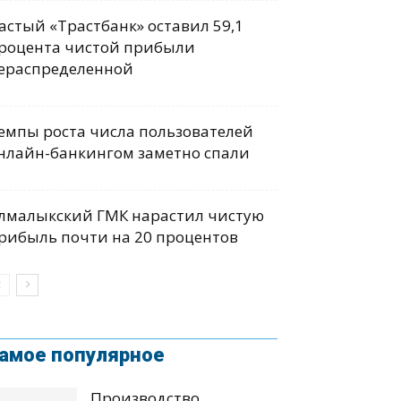
астый «Трастбанк» оставил 59,1
роцента чистой прибыли
ераспределенной
емпы роста числа пользователей
нлайн-банкингом заметно спали
лмалыкский ГМК нарастил чистую
рибыль почти на 20 процентов
амое популярное
Производство