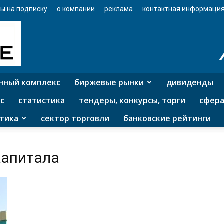
ы на подписку
о компании
реклама
контактная информаци
нный комплекс
биржевые рынки
дивиденды
с
статистика
тендеры, конкурсы, торги
сфера
тика
сектор торговли
банковские рейтинги
капитала