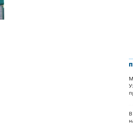
п
М
У
п
В
н