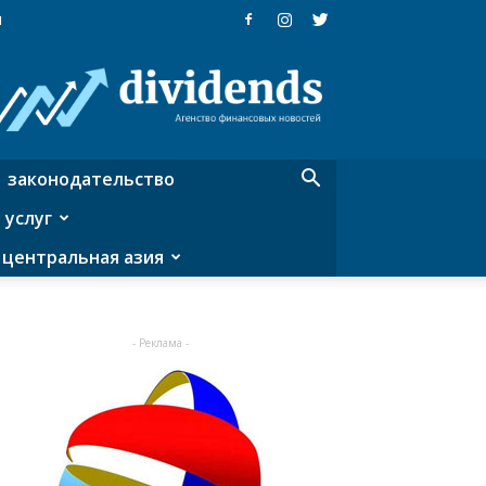
я
Dividends
—
агентство
финансовых
новостей
законодательство
 услуг
центральная азия
- Реклама -