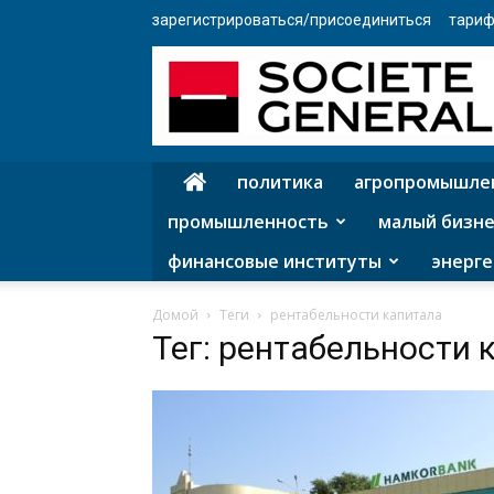
зарегистрироваться/присоединиться
тариф
политика
агропромышле
промышленность
малый бизне
финансовые институты
энерге
Домой
Теги
рентабельности капитала
Тег: рентабельности 