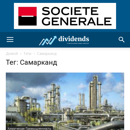
Домой
Теги
Самарканд
Тег: Самарканд
Химическая Промышленность