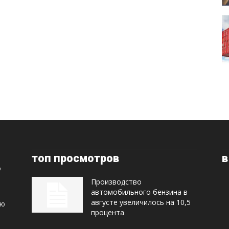
топ просмотров
в
Производство
автомобильного бензина в
августе увеличилось на 10,5
ую
процента