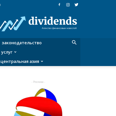
я
Dividends
—
агентство
финансовых
новостей
законодательство
 услуг
центральная азия
- Реклама -