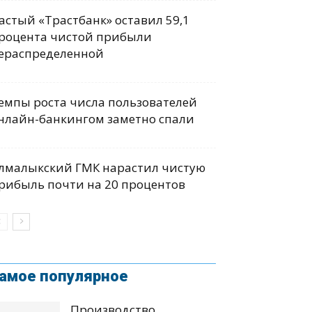
астый «Трастбанк» оставил 59,1
роцента чистой прибыли
ераспределенной
емпы роста числа пользователей
нлайн-банкингом заметно спали
лмалыкский ГМК нарастил чистую
рибыль почти на 20 процентов
амое популярное
Производство