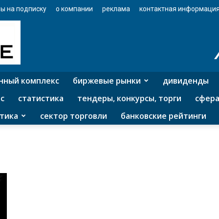
ы на подписку
о компании
реклама
контактная информаци
нный комплекс
биржевые рынки
дивиденды
с
статистика
тендеры, конкурсы, торги
сфера
тика
сектор торговли
банковские рейтинги