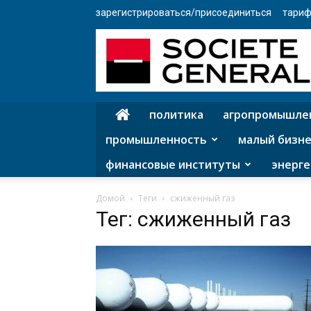
зарегистрироваться/присоединиться
тариф
политика
агропромышле
промышленность
малый бизне
финансовые институты
энерге
Домой
Теги
сжиженный газ
Тег: сжиженный газ