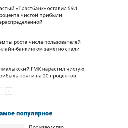
астый «Трастбанк» оставил 59,1
роцента чистой прибыли
ераспределенной
емпы роста числа пользователей
нлайн-банкингом заметно спали
лмалыкский ГМК нарастил чистую
рибыль почти на 20 процентов
амое популярное
Производство