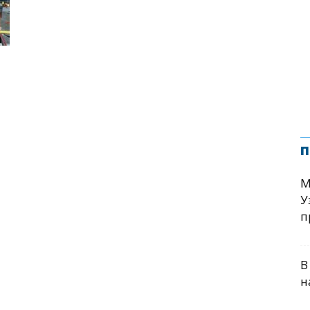
п
М
У
п
В
н