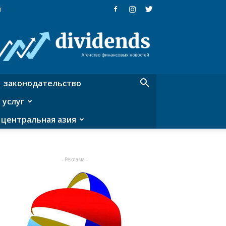
я
Dividends
—
агентство
финансовых
новостей
законодательство
 услуг
центральная азия
- Реклама -