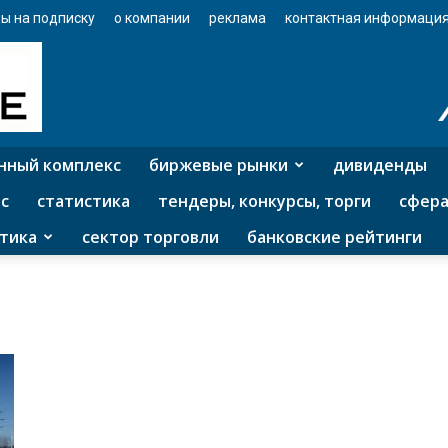
ы на подписку
о компании
реклама
контактная информаци
нный комплекс
биржевые рынки
дивиденды
с
статистика
тендеры, конкурсы, торги
сфера
тика
сектор торговли
банковские рейтинги