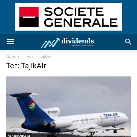
Домой
Теги
TajikAir
Тег: TajikAir
Авиаперевозки