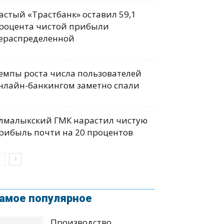
астый «Трастбанк» оставил 59,1
роцента чистой прибыли
ераспределенной
емпы роста числа пользователей
нлайн-банкингом заметно спали
лмалыкский ГМК нарастил чистую
рибыль почти на 20 процентов
амое популярное
Производство