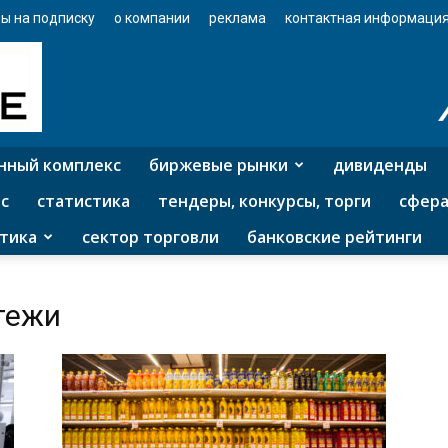
ы на подписку
о компании
реклама
контактная информаци
нный комплекс
биржевые рынки
дивиденды
с
статистика
тендеры, конкурсы, торги
сфера
тика
сектор торговли
банковские рейтинги
тежи