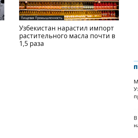
Пищевая Промышленность
Узбекистан нарастил импорт
растительного масла почти в
1,5 раза
п
М
У
п
В
н