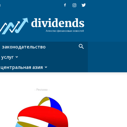
я
Dividends
—
агентство
финансовых
новостей
законодательство
 услуг
центральная азия
- Реклама -