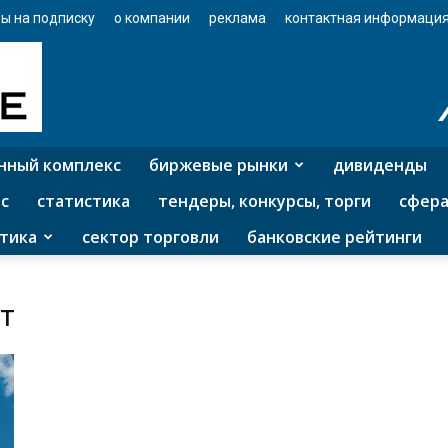
ы на подписку
о компании
реклама
контактная информаци
нный комплекс
биржевые рынки
дивиденды
с
статистика
тендеры, конкурсы, торги
сфера
тика
сектор торговли
банковские рейтинги
т