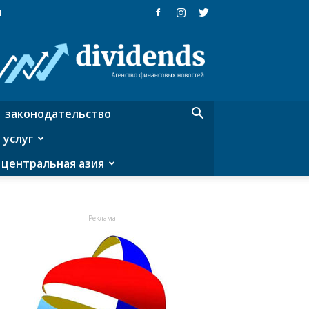
я
Dividends
—
агентство
финансовых
новостей
законодательство
 услуг
центральная азия
- Реклама -