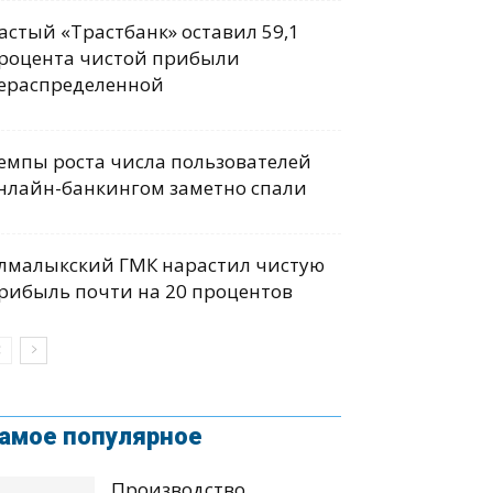
астый «Трастбанк» оставил 59,1
роцента чистой прибыли
ераспределенной
емпы роста числа пользователей
нлайн-банкингом заметно спали
лмалыкский ГМК нарастил чистую
рибыль почти на 20 процентов
амое популярное
Производство