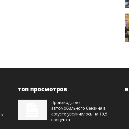
топ просмотров
в
Производство
автомобильного бензина в
августе увеличилось на 10,5
ую
процента