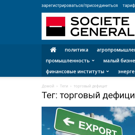
зарегистрироваться/присоединиться
тариф
политика
агропромышле
промышленность
малый бизне
финансовые институты
энерге
Домой
Теги
торговый дефицит
Тег: торговый дефици