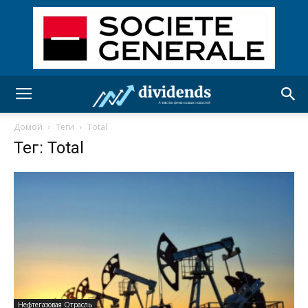
Домой
Теги
Total
Тег: Total
Нефтегазовая Отрасль