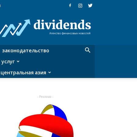
я
Dividends
—
агентство
финансовых
новостей
законодательство
 услуг
центральная азия
- Реклама -