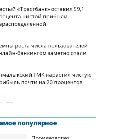
астый «Трастбанк» оставил 59,1
роцента чистой прибыли
ераспределенной
емпы роста числа пользователей
нлайн-банкингом заметно спали
лмалыкский ГМК нарастил чистую
рибыль почти на 20 процентов
амое популярное
Производство