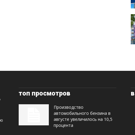
топ просмотров
в
Производство
автомобильного бензина в
августе увеличилось на 10,5
ую
процента