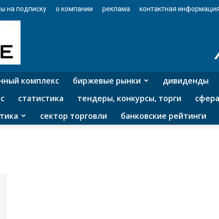
ы на подписку
о компании
реклама
контактная информаци
нный комплекс
биржевые рынки
дивиденды
с
статистика
тендеры, конкурсы, торги
сфера
тика
сектор торговли
банковские рейтинги