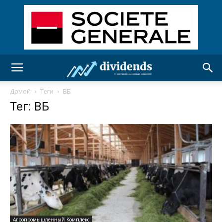
Домой
Теги
ВБ
Тег: ВБ
Агропромышленный Комплекс