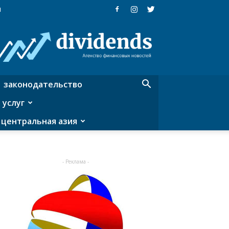
я
Dividends
—
агентство
финансовых
новостей
законодательство
 услуг
центральная азия
- Реклама -