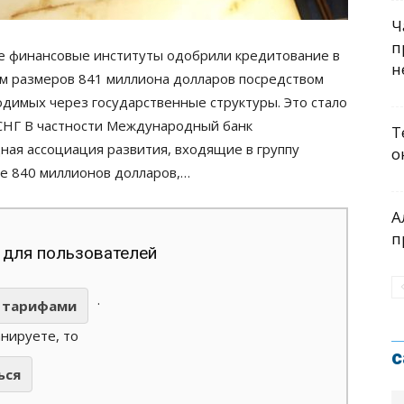
Ч
п
е финансовые институты одобрили кредитование в
н
ым размеров 841 миллиона долларов посредством
димых через государственные структуры. Это стало
 СНГ В частности Международный банк
Т
ая ассоциация развития, входящие в группу
о
ке 840 миллионов долларов,…
А
п
 для пользователей
.
тарифами
анируете, то
с
ься