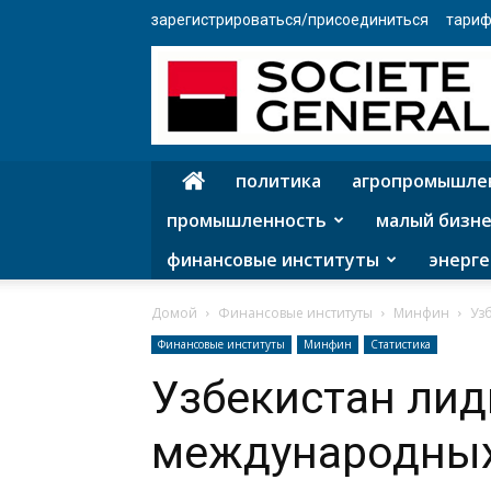
зарегистрироваться/присоединиться
тариф
политика
агропромышле
промышленность
малый бизне
финансовые институты
энерге
Домой
Финансовые институты
Минфин
Уз
Финансовые институты
Минфин
Статистика
Узбекистан лид
международны