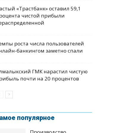
астый «Трастбанк» оставил 59,1
роцента чистой прибыли
ераспределенной
емпы роста числа пользователей
нлайн-банкингом заметно спали
лмалыкский ГМК нарастил чистую
рибыль почти на 20 процентов
амое популярное
Производство