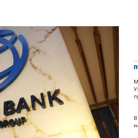
п
М
У
п
В
н