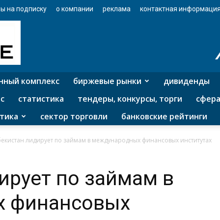
ы на подписку
о компании
реклама
контактная информаци
нный комплекс
биржевые рынки
дивиденды
с
статистика
тендеры, конкурсы, торги
сфера
тика
сектор торговли
банковские рейтинги
бекистан лидирует по займам в международных финансовых институтах
ирует по займам в
х финансовых