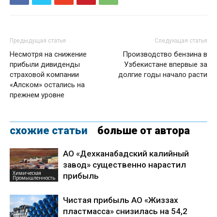
Предыдущая статья
Следующая статья
Несмотря на снижение
Производство бензина в
прибыли дивиденды
Узбекистане впервые за
страховой компании
долгие годы начало расти
«Алском» остались на
прежнем уровне
схожие статьи
больше от автора
АО «Дехканабадский калийный
завод» существенно нарастил
Химическая
прибыль
Промышленность
Чистая прибыль АО «Жиззах
пластмасса» снизилась на 54,2