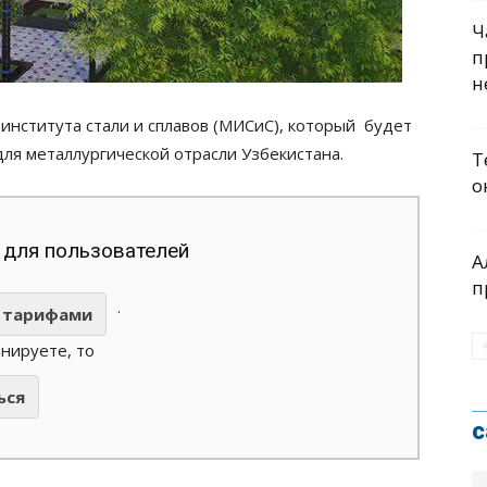
Ч
п
н
института стали и сплавов (МИСиС), который будет
ля металлургической отрасли Узбекистана.
Т
о
 для пользователей
А
п
.
тарифами
анируете, то
ься
с