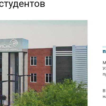
студентов
п
М
У
п
В
н