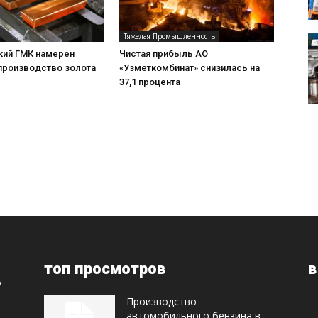
Тяжелая Промышленность
ий ГМК намерен
Чистая прибыль АО
 производство золота
«Узметкомбинат» снизилась на
37,1 процента
топ просмотров
в
Производство
автомобильного бензина в