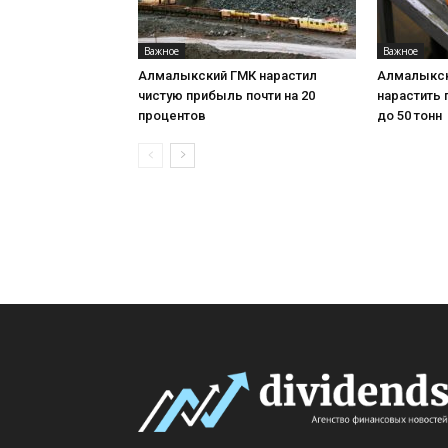
Важное
Важное
Алмалыкский ГМК нарастил
Алмалыкск
чистую прибыль почти на 20
нарастить
процентов
до 50 тонн