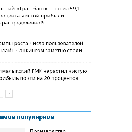
астый «Трастбанк» оставил 59,1
роцента чистой прибыли
ераспределенной
емпы роста числа пользователей
нлайн-банкингом заметно спали
лмалыкский ГМК нарастил чистую
рибыль почти на 20 процентов
амое популярное
Производство