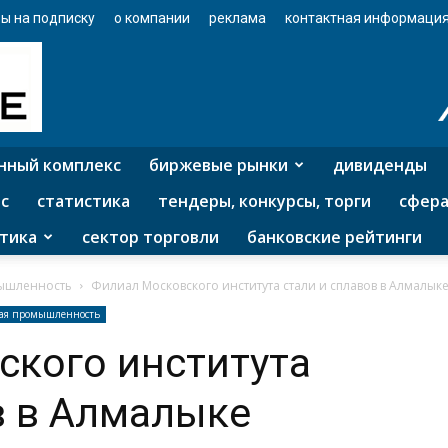
ы на подписку
о компании
реклама
контактная информаци
нный комплекс
биржевые рынки
дивиденды
с
статистика
тендеры, конкурсы, торги
сфера
тика
сектор торговли
банковские рейтинги
ышленность
Филиал Московского института стали и сплавов в Алмалык
лая промышленность
ского института
в в Алмалыке