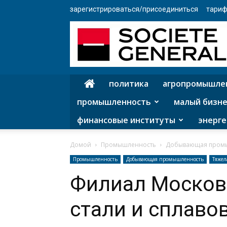
зарегистрироваться/присоединиться
тариф
политика
агропромышле
промышленность
малый бизне
финансовые институты
энерге
Домой
Промышленность
Добывающая пром
Промышленность
Добывающая промышленность
Тяже
Филиал Москов
стали и сплаво