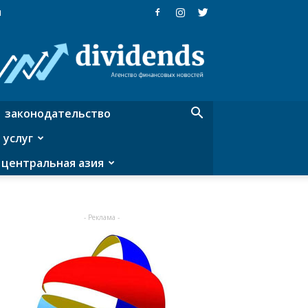
я
Dividends
—
агентство
финансовых
новостей
законодательство
 услуг
центральная азия
- Реклама -