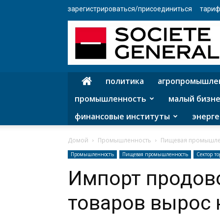
зарегистрироваться/присоединиться
тариф
политика
агропромышле
промышленность
малый бизне
финансовые институты
энерге
Домой
Промышленность
Пищевая промышле
Промышленность
Пищевая промышленность
Сектор то
Импорт продов
товаров вырос 