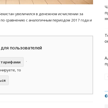
Ч
п
екистан увеличился в денежном исчислении за
н
а по сравнению с аналогичным периодом 2017 года и
Т
о
 для пользователей
А
.
тарифами
п
анируете, то
ься
с