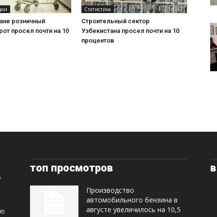
ции
Статистика
тане розничный
Строительный сектор
от просел почти на 10
Узбекистана просел почти на 10
процентов
топ просмотров
в
Производство
автомобильного бензина в
августе увеличилось на 10,5
ую