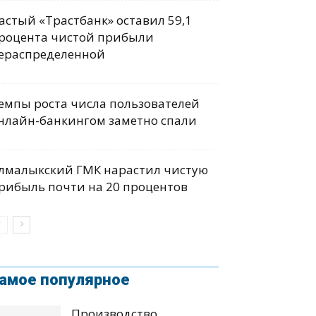
астый «Трастбанк» оставил 59,1
роцента чистой прибыли
ераспределенной
емпы роста числа пользователей
нлайн-банкингом заметно спали
лмалыкский ГМК нарастил чистую
рибыль почти на 20 процентов
амое популярное
Производство