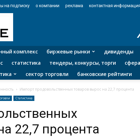
ы на подписку
о компании
реклама
контактная информаци
нный комплекс
биржевые рынки
дивиденды
с
статистика
тендеры, конкурсы, торги
сфера
тика
сектор торговли
банковские рейтинги
нность
Импорт продовольственных товаров вырос на 22,7 процента
рговли
Статистика
ольственных
на 22,7 процента