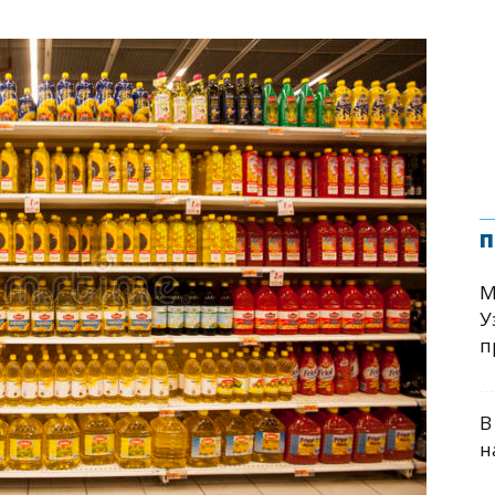
п
М
У
п
В
н