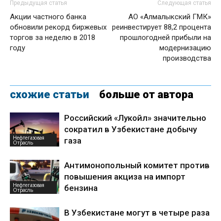
Предыдущая статья
Следующая статья
Акции частного банка
АО «Алмалыкский ГМК»
обновили рекорд биржевых
реинвестирует 88,2 процента
торгов за неделю в 2018
прошлогодней прибыли на
году
модернизацию
производства
схожие статьи
больше от автора
Российский «Лукойл» значительно
сократил в Узбекистане добычу
Нефтегазовая
газа
Отрасль
Антимонопольный комитет против
повышения акциза на импорт
Нефтегазовая
бензина
Отрасль
В Узбекистане могут в четыре раза