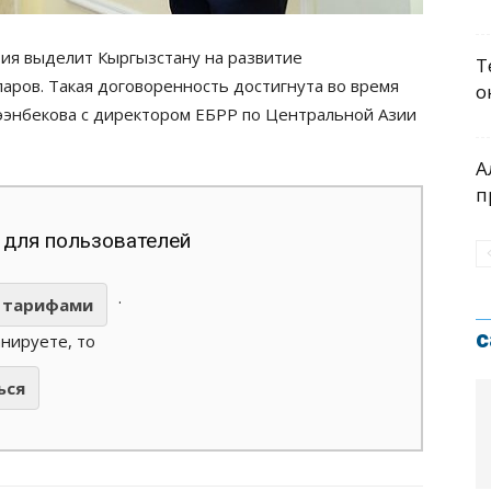
тия выделит Кыргызстану на развитие
Т
аров. Такая договоренность достигнута во время
о
ээнбекова с директором ЕБРР по Центральной Азии
А
п
 для пользователей
.
тарифами
с
анируете, то
ься