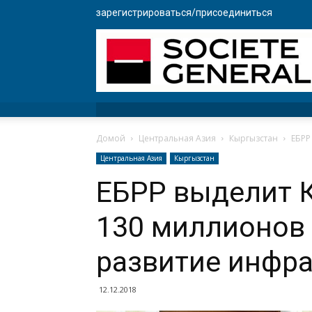
зарегистрироваться/присоединиться
Домой
Центральная Азия
Кыргызстан
ЕБРР
Центральная Азия
Кыргызстан
ЕБРР выделит 
130 миллионов
развитие инфр
12.12.2018