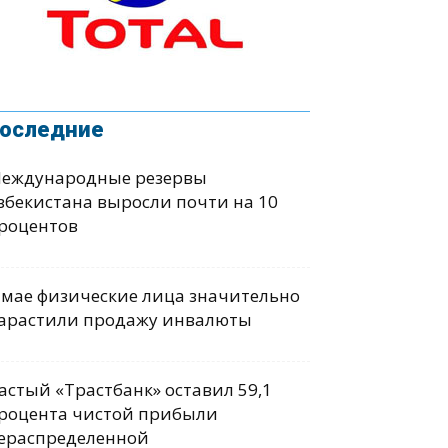
оследние
еждународные резервы
збекистана выросли почти на 10
роцентов
 мае физические лица значительно
арастили продажу инвалюты
астый «Трастбанк» оставил 59,1
роцента чистой прибыли
ераспределенной