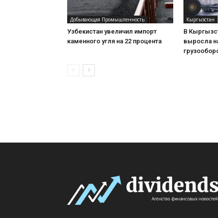
Добывающая Промышленность
Кыргызстан
Узбекистан увеличил импорт
В Кыргызс
каменного угля на 22 процента
выросла на
грузооборо