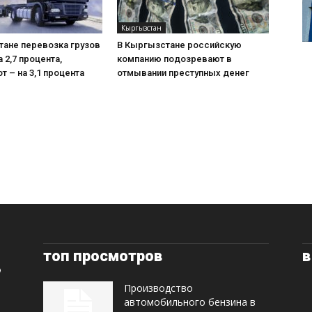
Кыргызстан
тане перевозка грузов
В Кыргызстане российскую
 2,7 процента,
компанию подозревают в
т – на 3,1 процента
отмывании преступных денег
топ просмотров
в
Производство
автомобильного бензина в