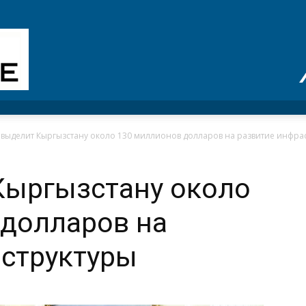
 выделит Кыргызстану около 130 миллионов долларов на развитие инфра
Кыргызстану около
 долларов на
аструктуры