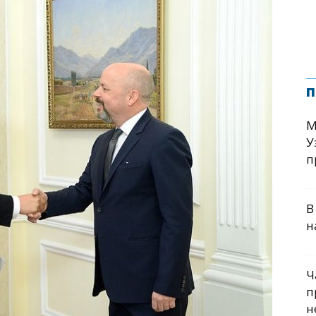
п
М
У
п
В
н
Ч
п
н