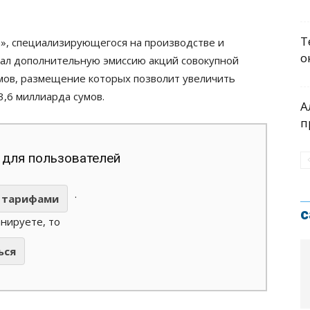
Т
n», специализирующегося на производстве и
о
вал дополнительную эмиссию акций совокупной
мов, размещение которых позволит увеличить
3,6 миллиарда сумов.
А
п
 для пользователей
.
тарифами
с
анируете, то
ься