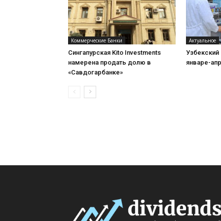
Коммерческие Банки
Актуальное
Сингапурская Kito Investments
Узбекский
намерена продать долю в
январе-апр
«Савдогарбанке»