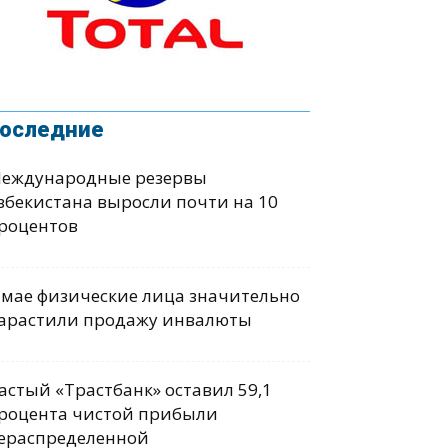
оследние
еждународные резервы
збекистана выросли почти на 10
роцентов
 мае физические лица значительно
арастили продажу инвалюты
астый «Трастбанк» оставил 59,1
роцента чистой прибыли
ераспределенной