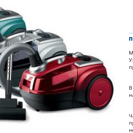
п
М
У
п
В
н
Ч
п
н