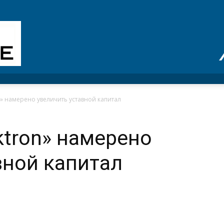
n» намерено увеличить уставной капитал
ktron» намерено
вной капитал