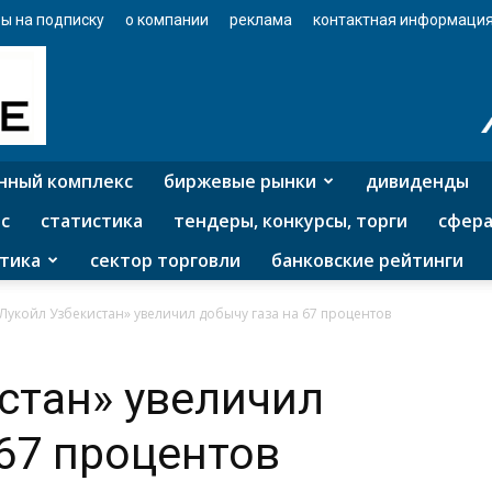
ы на подписку
о компании
реклама
контактная информаци
нный комплекс
биржевые рынки
дивиденды
с
статистика
тендеры, конкурсы, торги
сфера
тика
сектор торговли
банковские рейтинги
Лукойл Узбекистан» увеличил добычу газа на 67 процентов
стан» увеличил
 67 процентов