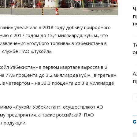
Ч
п
н
пани» увеличило в 2018 году добычу природного
ию с 2017 годом до 13,4 миллиарда. куб. м., что
 извлечения «голубого топлива» в Узбекистана в
Т
с-службе ПАО «Лукойл».
о
койл Узбекистан» в первом квартале выросла в 2
А
 на 77,8 процента до 3,2 миллиарда куб.м., в третьем
п
., в четвертом – на 33,3 процента до 3,8 миллиарда
помимо «Лукойл Узбекистан» осуществляют АО
му предприятия, а также российский ПАО
с
 продукции.