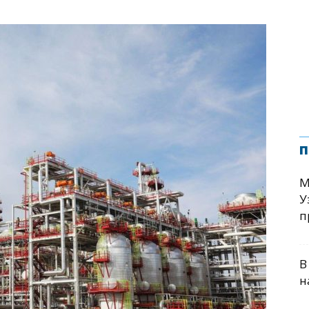
п
М
У
п
В
н