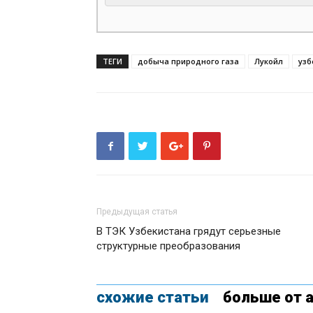
ТЕГИ
добыча природного газа
Лукойл
узб
Предыдущая статья
В ТЭК Узбекистана грядут серьезные
структурные преобразования
схожие статьи
больше от 