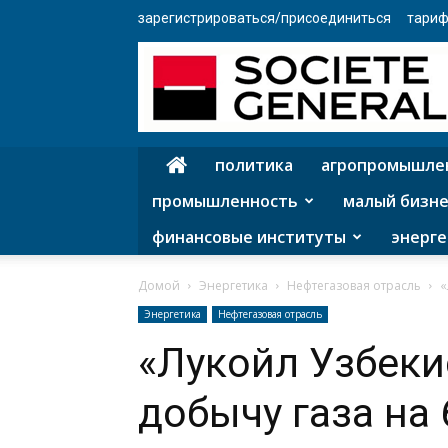
зарегистрироваться/присоединиться
тариф
политика
агропромышле
промышленность
малый бизне
финансовые институты
энерге
Домой
Энергетика
Нефтегазовая отрасль
«
Энергетика
Нефтегазовая отрасль
«Лукойл Узбеки
добычу газа на