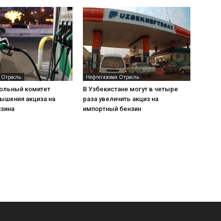
 Отрасль
Нефтегазовая Отрасль
ольный комитет
В Узбекистане могут в четыре
ышения акциза на
раза увеличить акциз на
нзина
импортный бензин