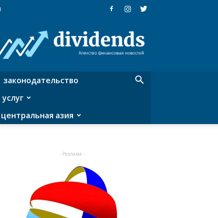
я
Dividends
—
агентство
финансовых
новостей
законодательство
 услуг
центральная азия
- Реклама -