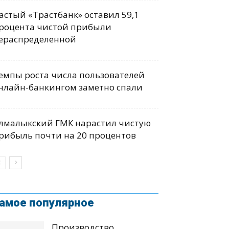
астый «Трастбанк» оставил 59,1
роцента чистой прибыли
ераспределенной
емпы роста числа пользователей
нлайн-банкингом заметно спали
лмалыкский ГМК нарастил чистую
рибыль почти на 20 процентов
амое популярное
Производство