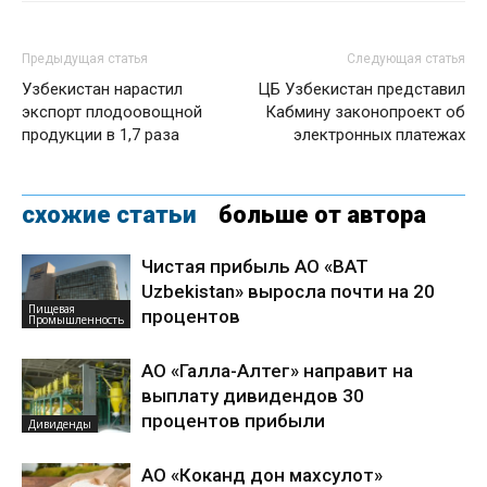
Предыдущая статья
Следующая статья
Узбекистан нарастил
ЦБ Узбекистан представил
экспорт плодоовощной
Кабмину законопроект об
продукции в 1,7 раза
электронных платежах
схожие статьи
больше от автора
Чистая прибыль АО «BAT
Uzbekistan» выросла почти на 20
Пищевая
процентов
Промышленность
АО «Галла-Алтег» направит на
выплату дивидендов 30
процентов прибыли
Дивиденды
АО «Коканд дон махсулот»