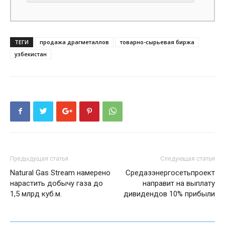
ТЕГИ
продажа драгметаллов
товарно-сырьевая биржа
узбекистан
Предыдущая статья
Следующая статья
Natural Gas Stream намерено
Средазэнергосетьпроект
нарастить добычу газа до
направит на выплату
1,5 млрд куб.м.
дивидендов 10% прибыли