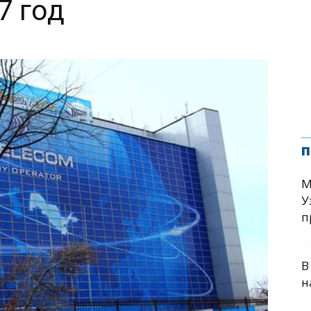
7 год
п
М
У
п
В
н