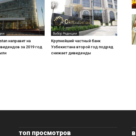
ции
Выбор Редакции
stan направит на
Крупнейший частный банк
видендов за 2019 год
Узбекистана второй год подряд
млн
снижает дивиденды
топ просмотров
в