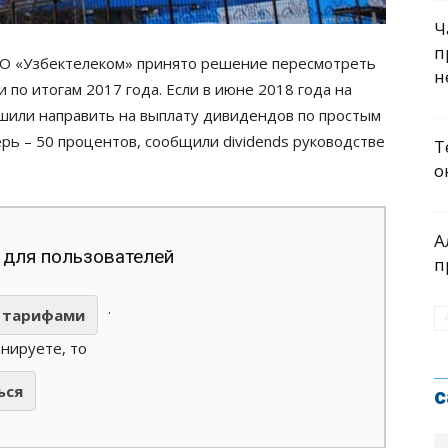
Ч
п
О «Узбектелеком» принято решение пересмотреть
н
по итогам 2017 года. Если в июне 2018 года на
шили направить на выплату дивидендов по простым
ерь – 50 процентов, сообщили dividends руководстве
Т
о
А
 для пользователей
п
.
тарифами
анируете, то
ься
с