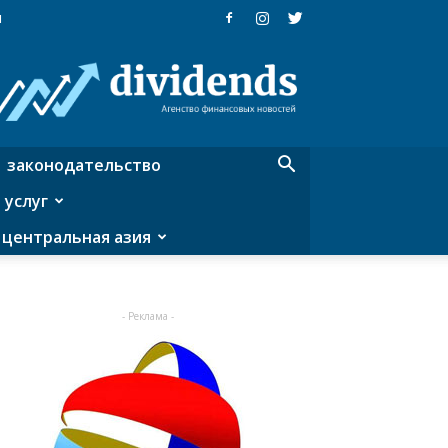
я
Dividends
—
агентство
финансовых
новостей
законодательство
 услуг
центральная азия
- Реклама -