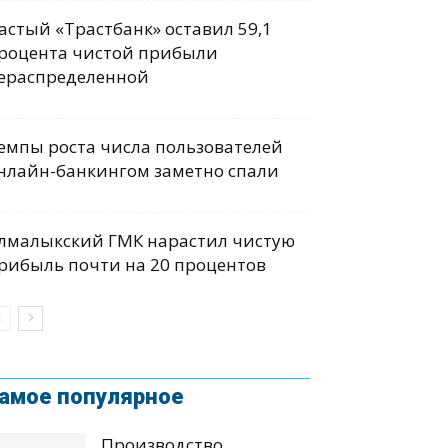
астый «Трастбанк» оставил 59,1
роцента чистой прибыли
ераспределенной
емпы роста числа пользователей
нлайн-банкингом заметно спали
лмалыкский ГМК нарастил чистую
рибыль почти на 20 процентов
амое популярное
Производство