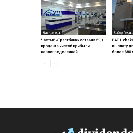
Дивиденды
Выбор Редак
Частый «Трастбанк» оставил 59,1
BAT Uzbeki
процента чистой прибыли
выплату ди
нераспределенной
более $80 