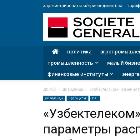
зарегистрироваться/присоединиться
тариф
политика
агропромышле
промышленность
малый бизне
финансовые институты
энерге
Домой
Дивиденды
«Узбектелеком» изменил 
Дивиденды
Сфера услуг
ИКТ
«Узбектелеком
параметры рас