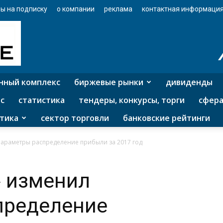
ы на подписку
о компании
реклама
контактная информаци
нный комплекс
биржевые рынки
дивиденды
с
статистика
тендеры, конкурсы, торги
сфера
тика
сектор торговли
банковские рейтинги
параметры распределение прибыли за 2017 год
» изменил
пределение