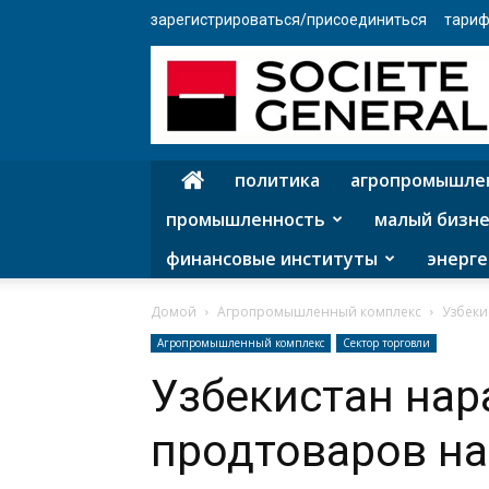
зарегистрироваться/присоединиться
тариф
политика
агропромышле
промышленность
малый бизне
финансовые институты
энерге
Домой
Агропромышленный комплекс
Узбеки
Агропромышленный комплекс
Сектор торговли
Узбекистан нар
продтоваров на