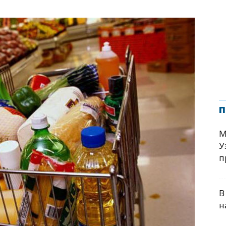
п
М
У
п
В
н