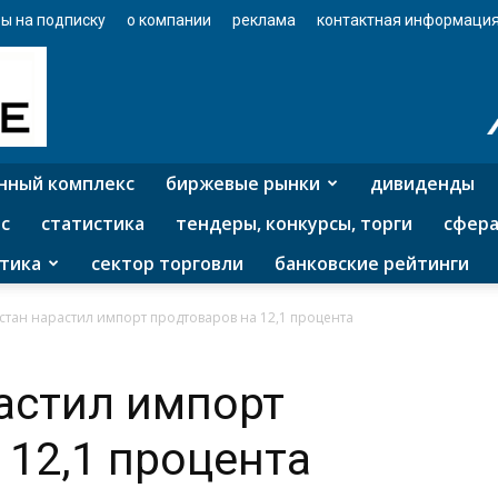
ы на подписку
о компании
реклама
контактная информаци
нный комплекс
биржевые рынки
дивиденды
с
статистика
тендеры, конкурсы, торги
сфера
тика
сектор торговли
банковские рейтинги
стан нарастил импорт продтоваров на 12,1 процента
астил импорт
 12,1 процента