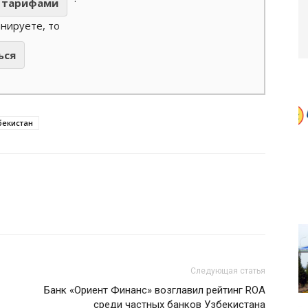
тарифами
анируете, то
ься
бекистан
Следующая статья
Банк «Ориент Финанс» возглавил рейтинг ROA
среди частных банков Узбекистана