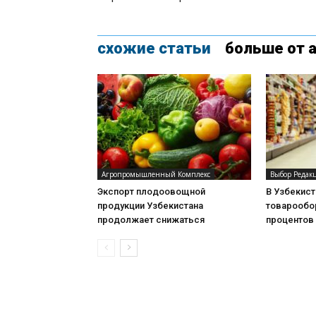
схожие статьи
больше от 
Агропромышленный Комплекс
Выбор Редак
Экспорт плодоовощной
В Узбекис
продукции Узбекистана
товарообор
продолжает снижаться
процентов