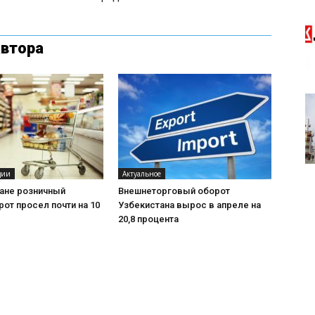
автора
ции
Актуальное
тане розничный
Внешнеторговый оборот
от просел почти на 10
Узбекистана вырос в апреле на
20,8 процента