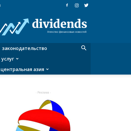
я
Dividends
—
агентство
финансовых
новостей
законодательство
 услуг
центральная азия
- Реклама -