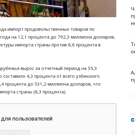
Ч
п
н
года импорт продовольственных товаров по
года на 12,1 процента до 792,3 миллиона долларов,
Т
уктуры импорта страны против 8,6 процента в
о
арубежья вырос за отчетный период на 55,3
А
 составило 4,3 процента от всего узбекского
п
1,4 процента до 531,2 миллиона долларов, что
мпорта страны (8,3 процента).
 для пользователей
с
.