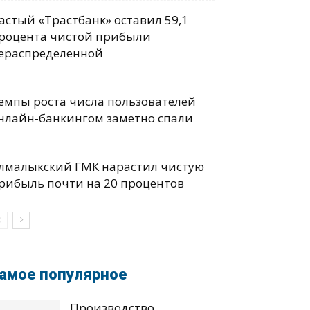
астый «Трастбанк» оставил 59,1
роцента чистой прибыли
ераспределенной
емпы роста числа пользователей
нлайн-банкингом заметно спали
лмалыкский ГМК нарастил чистую
рибыль почти на 20 процентов
амое популярное
Производство