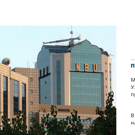
п
М
У
п
В
н