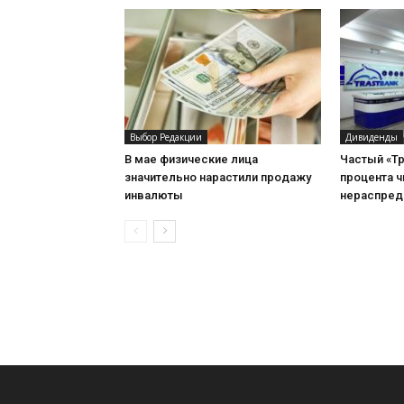
Выбор Редакции
Дивиденды
В мае физические лица
Частый «Тр
значительно нарастили продажу
процента 
инвалюты
нераспред