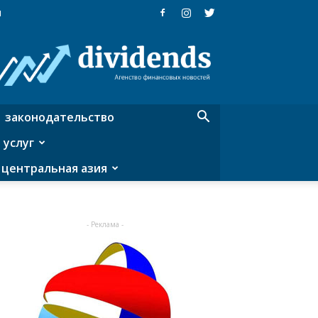
я
Dividends
—
агентство
финансовых
новостей
законодательство
 услуг
центральная азия
- Реклама -