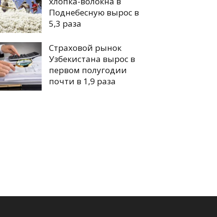
хлопка-волокна в
Поднебесную вырос в
5,3 раза
Страховой рынок
Узбекистана вырос в
первом полугодии
почти в 1,9 раза