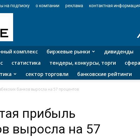
ы на подписку
о компании
реклама
контактная информаци
нный комплекс
биржевые рынки
дивиденды
с
статистика
тендеры, конкурсы, торги
сфера
тика
сектор торговли
банковские рейтинги
збекских банков выросла на 57 процентов
тая прибыль
ов выросла на 57