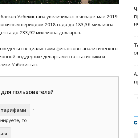
Ч
п
 банков Узбекистана увеличилась в январе-мае 2019
н
алогичным периодом 2018 года до 183,36 миллиона
цента до 233,92 миллиона долларов.
Т
роведены специалистами финансово-аналитического
о
ционной поддержке департамента статистики и
лики Узбекистан.
А
п
 для пользователей
.
тарифами
анируете, то
с
ься