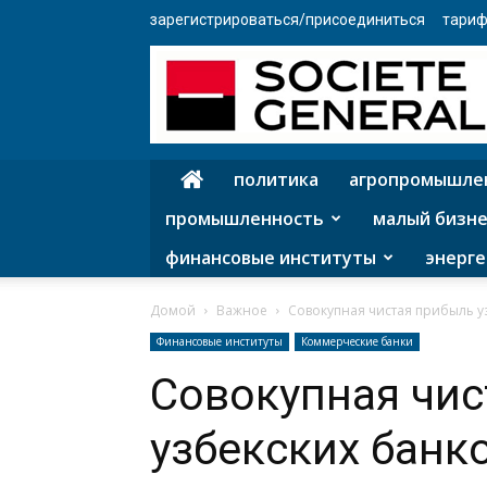
зарегистрироваться/присоединиться
тариф
политика
агропромышле
промышленность
малый бизне
финансовые институты
энерге
Домой
Важное
Совокупная чистая прибыль у
Финансовые институты
Коммерческие банки
Совокупная чис
узбекских банк