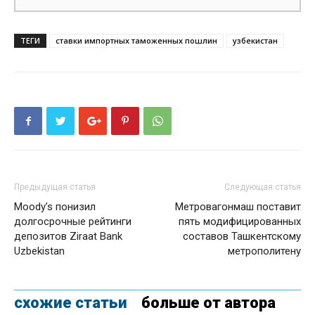
ТЕГИ
ставки импортных таможенных пошлин
узбекистан
Предыдущая статья
Следующая статья
Moody’s понизил
Метровагонмаш поставит
долгосрочные рейтинги
пять модифицированных
депозитов Ziraat Bank
составов Ташкентскому
Uzbekistan
метрополитену
схожие статьи
больше от автора