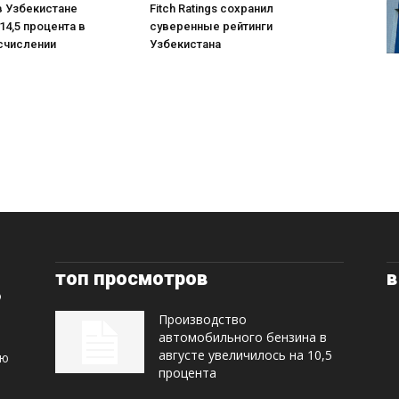
в Узбекистане
Fitch Ratings сохранил
14,5 процента в
суверенные рейтинги
счислении
Узбекистана
топ просмотров
в
Производство
автомобильного бензина в
августе увеличилось на 10,5
ую
процента