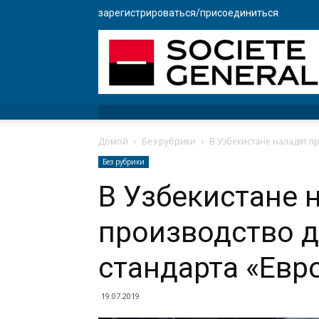
зарегистрироваться/присоединиться
Домой
Без рубрики
В Узбекистане наладят п
Без рубрики
В Узбекистане 
производство д
стандарта «Евр
19.07.2019