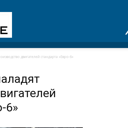
роизводство двигателей стандарта «Евро-6»
наладят
вигателей
о-6»