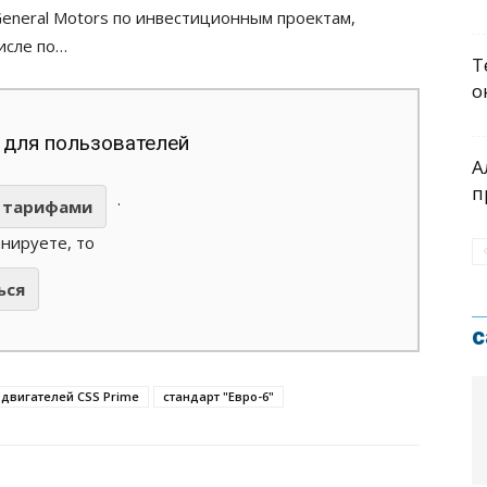
General Motors по инвестиционным проектам,
исле по…
Т
о
 для пользователей
А
п
.
тарифами
анируете, то
ься
с
 двигателей CSS Prime
стандарт "Евро-6"