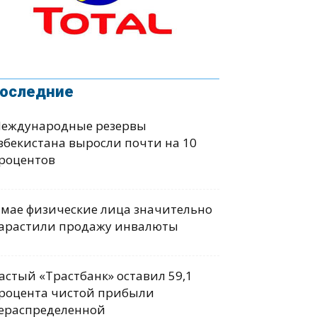
оследние
еждународные резервы
збекистана выросли почти на 10
роцентов
 мае физические лица значительно
арастили продажу инвалюты
астый «Трастбанк» оставил 59,1
роцента чистой прибыли
ераспределенной