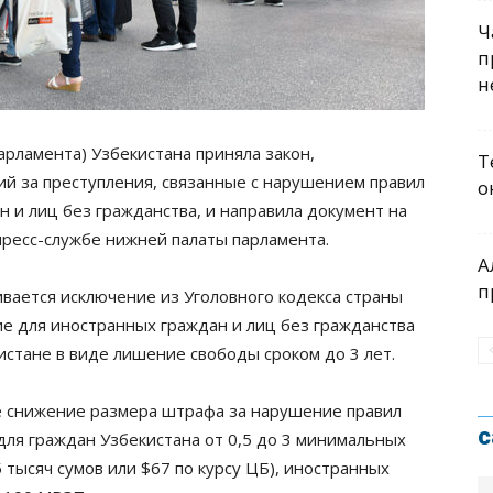
Ч
п
н
рламента) Узбекистана приняла закон,
Т
й за преступления, связанные с нарушением правил
о
 и лиц без гражданства, и направила документ на
пресс-службе нижней палаты парламента.
А
п
ивается исключение из Уголовного кодекса страны
е для иностранных граждан и лиц без гражданства
истане в виде лишение свободы сроком до 3 лет.
 снижение размера штрафа за нарушение правил
с
для граждан Узбекистана от 0,5 до 3 минимальных
 тысяч сумов или $67 по курсу ЦБ), иностранных