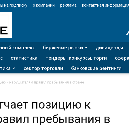
ы на подписку
о компании
реклама
контактная информаци
нный комплекс
биржевые рынки
дивиденды
с
статистика
тендеры, конкурсы, торги
сфера
тика
сектор торговли
банковские рейтинги
цию к нарушителям правил пребывания в стране
гчает позицию к
равил пребывания в