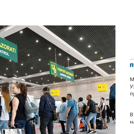
п
М
У
п
В
н