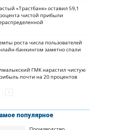
астый «Трастбанк» оставил 59,1
роцента чистой прибыли
ераспределенной
емпы роста числа пользователей
нлайн-банкингом заметно спали
лмалыкский ГМК нарастил чистую
рибыль почти на 20 процентов
амое популярное
Производство