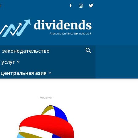
я
Dividends
—
агентство
финансовых
новостей
законодательство
 услуг
центральная азия
- Реклама -