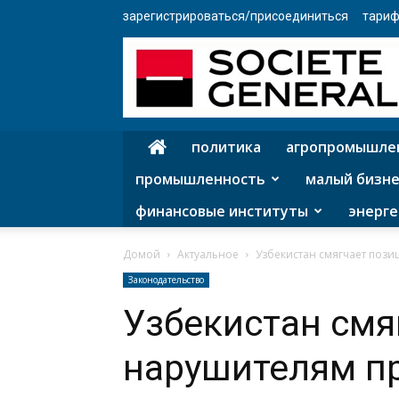
зарегистрироваться/присоединиться
тариф
политика
агропромышле
промышленность
малый бизне
финансовые институты
энерге
Домой
Актуальное
Узбекистан смягчает пози
Законодательство
Узбекистан смя
нарушителям п