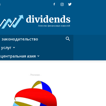
я
Dividends
—
агентство
финансовых
новостей
законодательство
 услуг
центральная азия
- Реклама -