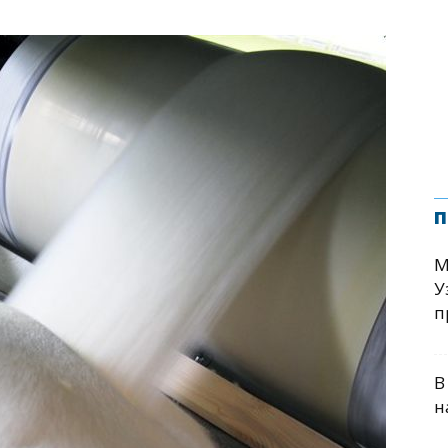
п
М
У
п
В
н