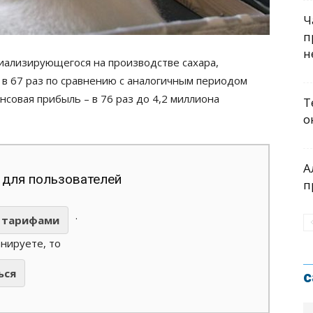
Ч
п
н
иализирующегося на производстве сахара,
 в 67 раз по сравнению с аналогичным периодом
нсовая прибыль – в 76 раз до 4,2 миллиона
Т
о
А
 для пользователей
п
.
тарифами
анируете, то
ься
с