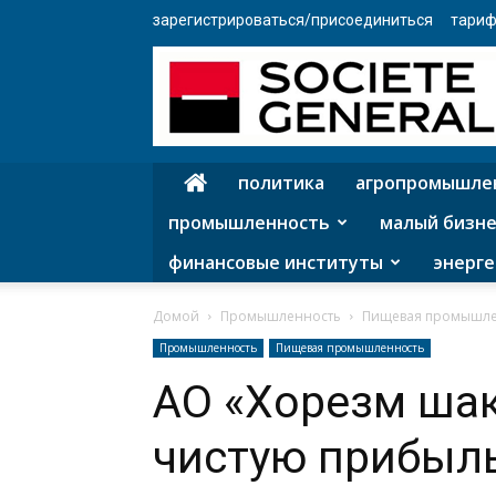
зарегистрироваться/присоединиться
тариф
политика
агропромышле
промышленность
малый бизне
финансовые институты
энерге
Домой
Промышленность
Пищевая промышле
Промышленность
Пищевая промышленность
АО «Хорезм шак
чистую прибыль