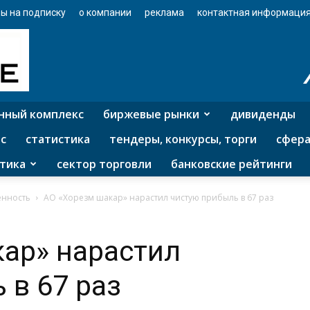
ы на подписку
о компании
реклама
контактная информаци
нный комплекс
биржевые рынки
дивиденды
с
статистика
тендеры, конкурсы, торги
сфера
тика
сектор торговли
банковские рейтинги
нность
АО «Хорезм шакар» нарастил чистую прибыль в 67 раз
ар» нарастил
 в 67 раз