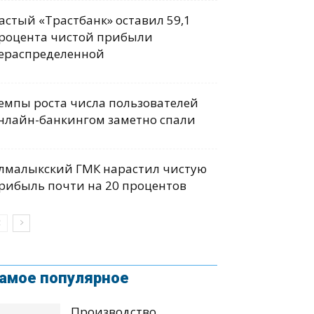
астый «Трастбанк» оставил 59,1
роцента чистой прибыли
ераспределенной
емпы роста числа пользователей
нлайн-банкингом заметно спали
лмалыкский ГМК нарастил чистую
рибыль почти на 20 процентов
амое популярное
Производство