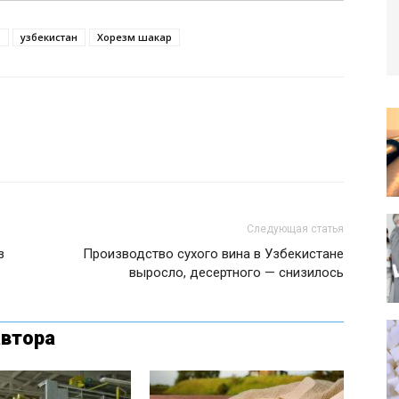
ь
узбекистан
Хорезм шакар
Следующая статья
з
Производство сухого вина в Узбекистане
выросло, десертного — снизилось
автора