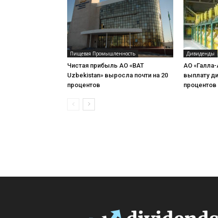
Пищевая Промышленность
Дивиденды
Чистая прибыль АО «BAT
АО «Галла-
Uzbekistan» выросла почти на 20
выплату д
процентов
процентов