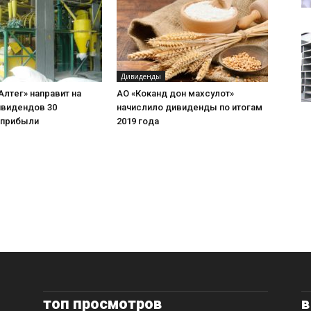
Дивиденды
Алтег» направит на
АО «Коканд дон махсулот»
ивидендов 30
начислило дивиденды по итогам
 прибыли
2019 года
топ просмотров
в