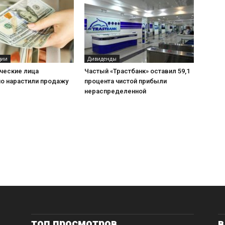
ции
Дивиденды
ческие лица
Частый «Трастбанк» оставил 59,1
но нарастили продажу
процента чистой прибыли
нераспределенной
топ просмотров
в