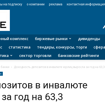
ы на подписку
о компании
реклама
контактная информаци
нный комплекс
биржевые рынки
дивиденды
с
статистика
тендеры, конкурсы, торги
сфера
тика
сектор торговли
банковские рейтинги
 банки
Доходность депозитов в инвалюте юрлиц выросла за год на 63,
нк
озитов в инвалюте
за год на 63,3