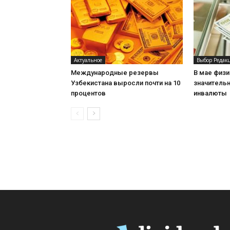
Актуальное
Выбор Редак
Международные резервы
В мае физи
Узбекистана выросли почти на 10
значитель
процентов
инвалюты