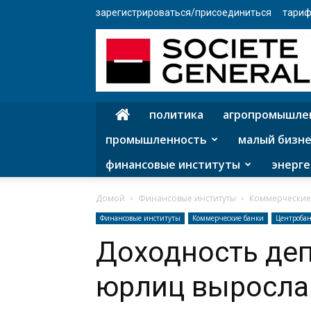
зарегистрироваться/присоединиться
тариф
политика
агропромышле
промышленность
малый бизне
финансовые институты
энерге
Домой
Финансовые институты
Коммерческие
Финансовые институты
Коммерческие банки
Центроба
Доходность деп
юрлиц выросла 