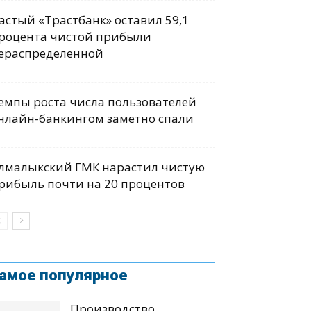
астый «Трастбанк» оставил 59,1
роцента чистой прибыли
ераспределенной
емпы роста числа пользователей
нлайн-банкингом заметно спали
лмалыкский ГМК нарастил чистую
рибыль почти на 20 процентов
амое популярное
Производство