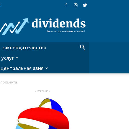
я
Dividends
—
агентство
финансовых
новостей
законодательство
 услуг
центральная азия
3 процента
- Реклама -