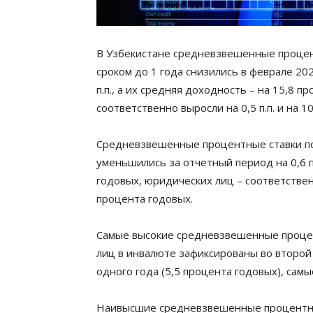
В Узбекистане средневзвешенные процен
сроком до 1 года снизились в феврале 202
п.п., а их средняя доходность – на 15,8 п
соответственно выросли на 0,5 п.п. и на 
Средневзвешенные процентные ставки по
уменьшились за отчетный период на 0,6 п.
годовых, юридических лиц – соответственн
процента годовых.
Самые высокие средневзвешенные процен
лиц в инвалюте зафиксированы во второй
одного года (5,5 процента годовых), самы
Наивысшие средневзвешенные процентны