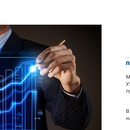
п
М
У
п
В
н