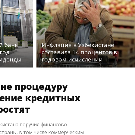
й банк
Инфляция в Узбекистане
 год
составила 14 процентов в
виденды
годовом исчислении
ане процедуру
ение кредитных
ростят
кистана поручил финансово-
страны, в том числе коммерческим