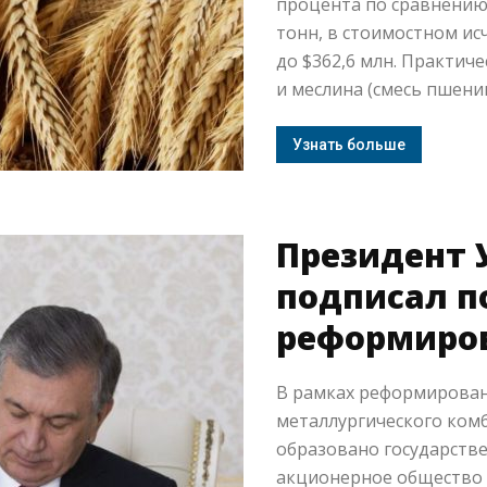
процента по сравнению
тонн, в стоимостном ис
до $362,6 млн. Практич
и меслина (смесь пшениц
Узнать больше
Президент 
подписал п
реформиро
В рамках реформирован
металлургического комб
образовано государств
акционерное общество 