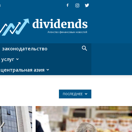
я
Dividends
—
агентство
финансовых
новостей
законодательство
 услуг
центральная азия
ПОСЛЕДНЕЕ