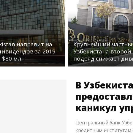
kistan направит на
Крупнейший частны
дивидендов за 2019
Узбекистана второй
е $80 млн
подряд снижает ди
В Узбекист
предоставл
каникул уп
Центральный банк Узбе
кредитным институтам 