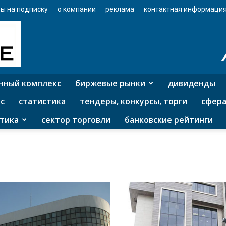
ы на подписку
о компании
реклама
контактная информаци
нный комплекс
биржевые рынки
дивиденды
с
статистика
тендеры, конкурсы, торги
сфера
тика
сектор торговли
банковские рейтинги