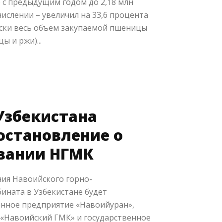
 с предыдущим годом до 2,18 млн
числении – увеличил на 33,6 процента
ески весь объем закупаемой пшеницы
ы и ржи)...
Узбекистана
остановление о
вании НГМК
ия Навоийского горно-
ината в Узбекистане будет
енное предприятие «Навоийуран»,
«Навоийский ГМК» и государственное