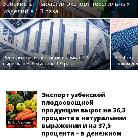
Узбекистан нарастил экспорт текстильных
изделий в 1,3 раза
Репатриация инвестиций в рамках СРП
В Узбекис
выросла в Узбекистане 1,9 раза
сроком де
Экспорт узбекской
плодоовощной
продукции вырос на 36,3
процента в натуральном
Выбор Редакции
выражении и на 37,5
процента – в денежном