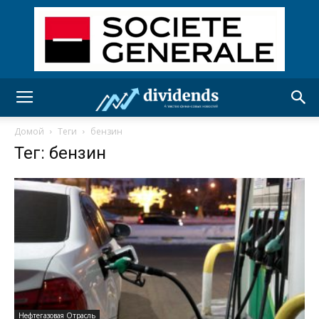
Домой
Теги
бензин
Тег: бензин
Нефтегазовая Отрасль