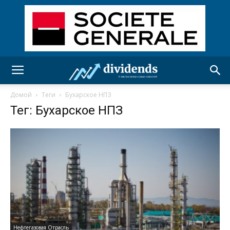
Домой
Теги
Бухарское НПЗ
Тег: Бухарское НПЗ
Нефтегазовая Отрасль