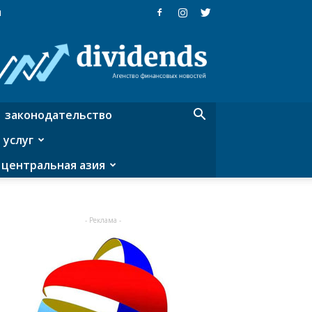
я
Dividends
—
агентство
финансовых
новостей
законодательство
 услуг
центральная азия
- Реклама -