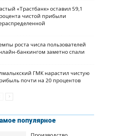
астый «Трастбанк» оставил 59,1
роцента чистой прибыли
ераспределенной
емпы роста числа пользователей
нлайн-банкингом заметно спали
лмалыкский ГМК нарастил чистую
рибыль почти на 20 процентов
амое популярное
Производство