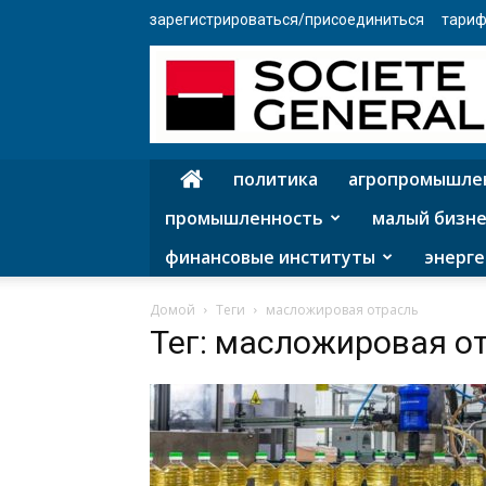
зарегистрироваться/присоединиться
тариф
политика
агропромышле
промышленность
малый бизне
финансовые институты
энерге
Домой
Теги
масложировая отрасль
Тег: масложировая о