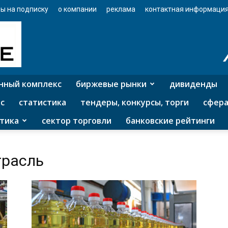
ы на подписку
о компании
реклама
контактная информаци
нный комплекс
биржевые рынки
дивиденды
с
статистика
тендеры, конкурсы, торги
сфера
тика
сектор торговли
банковские рейтинги
трасль