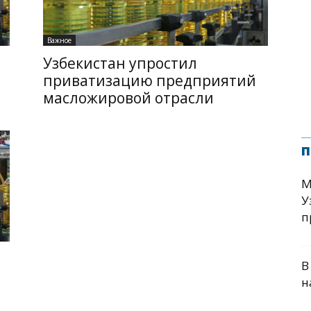
Важное
Узбекистан упростил
приватизацию предприятий
масложировой отрасли
п
М
У
п
В
н