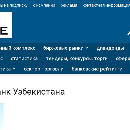
ы на подписку
о компании
реклама
контактная информаци
нный комплекс
биржевые рынки
дивиденды
с
статистика
тендеры, конкурсы, торги
сфера
тика
сектор торговли
банковские рейтинги
анк Узбекистана