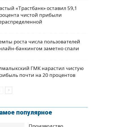
астый «Трастбанк» оставил 59,1
роцента чистой прибыли
ераспределенной
емпы роста числа пользователей
нлайн-банкингом заметно спали
лмалыкский ГМК нарастил чистую
рибыль почти на 20 процентов
амое популярное
Производство