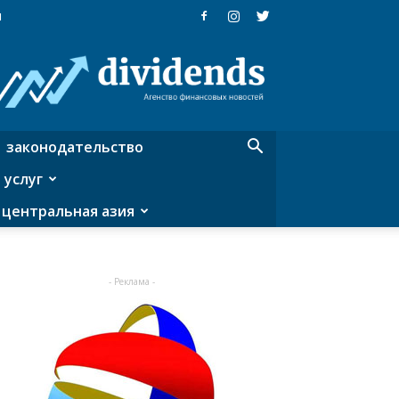
я
Dividends
—
агентство
финансовых
новостей
законодательство
 услуг
центральная азия
- Реклама -