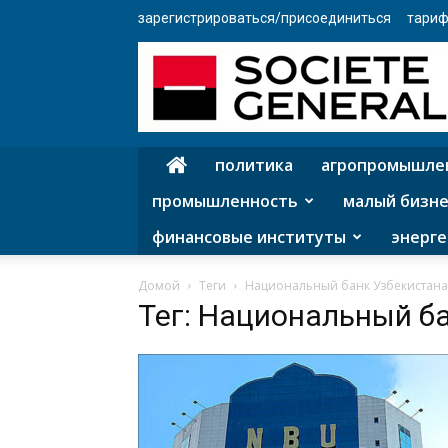
зарегистрироваться/присоединиться
тариф
политика
агропромышле
промышленность
малый бизне
финансовые институты
энерге
Домой
Теги
Национальный банк Узбекистана
Тег: Национальный б