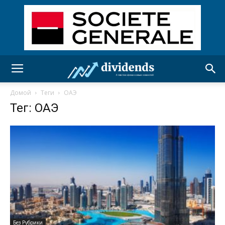
Домой
Теги
ОАЭ
Тег: ОАЭ
Без Рубрики