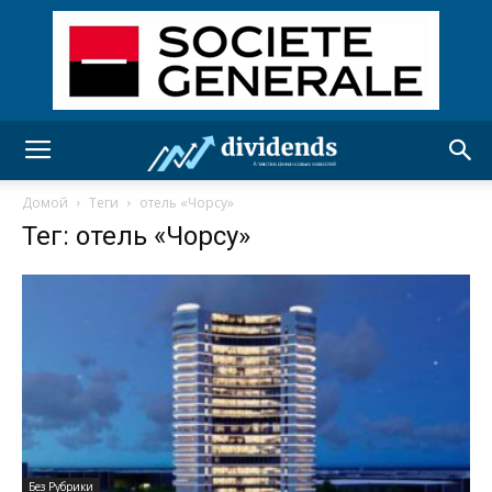
Домой
Теги
отель «Чорсу»
Тег: отель «Чорсу»
Без Рубрики