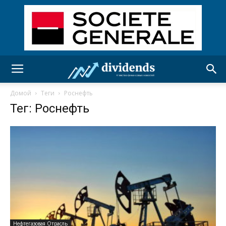
Домой
Теги
Роснефть
Тег: Роснефть
Нефтегазовая Отрасль