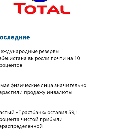
оследние
еждународные резервы
збекистана выросли почти на 10
роцентов
 мае физические лица значительно
арастили продажу инвалюты
астый «Трастбанк» оставил 59,1
роцента чистой прибыли
ераспределенной