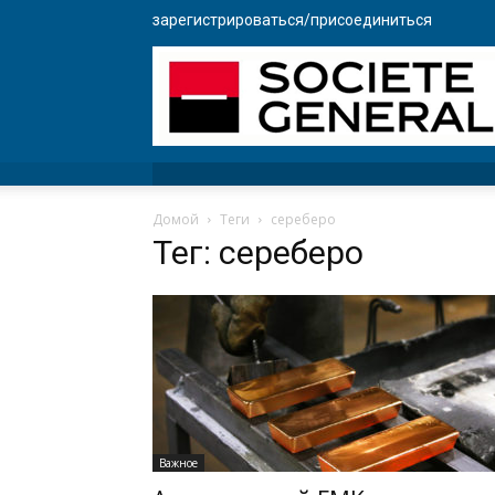
зарегистрироваться/присоединиться
Домой
Теги
сереберо
Тег: сереберо
Важное