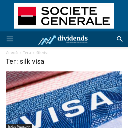
Домой
Теги
Silk visa
Тег: silk visa
Выбор Редакции