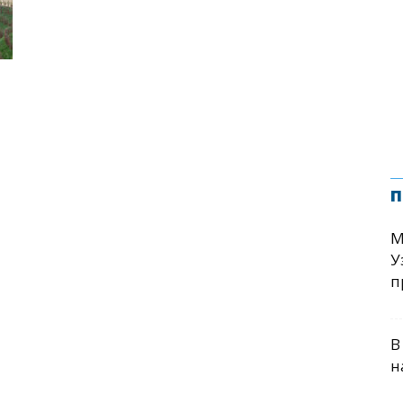
п
М
У
п
В
н