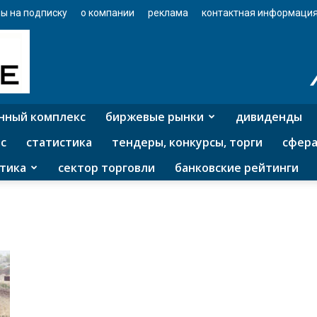
ы на подписку
о компании
реклама
контактная информаци
нный комплекс
биржевые рынки
дивиденды
с
статистика
тендеры, конкурсы, торги
сфера
тика
сектор торговли
банковские рейтинги