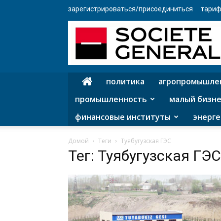
зарегистрироваться/присоединиться
тариф
политика
агропромышле
промышленность
малый бизне
финансовые институты
энерге
Домой
Теги
Туябугузская ГЭС
Тег: Туябугузская ГЭС