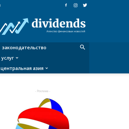
я
Dividends
—
агентство
финансовых
новостей
законодательство
 услуг
центральная азия
- Реклама -