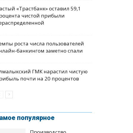
астый «Трастбанк» оставил 59,1
роцента чистой прибыли
ераспределенной
емпы роста числа пользователей
нлайн-банкингом заметно спали
лмалыкский ГМК нарастил чистую
рибыль почти на 20 процентов
амое популярное
Производство