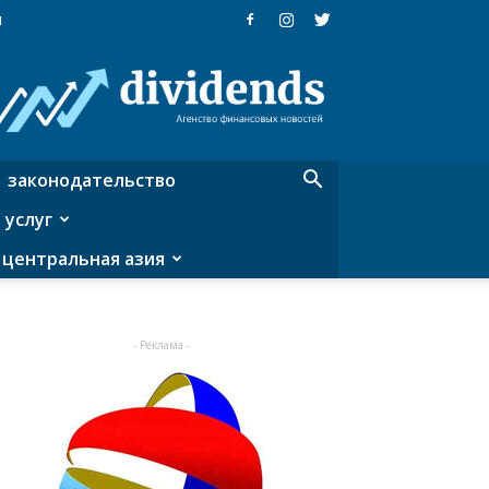
я
Dividends
—
агентство
финансовых
новостей
законодательство
 услуг
центральная азия
- Реклама -