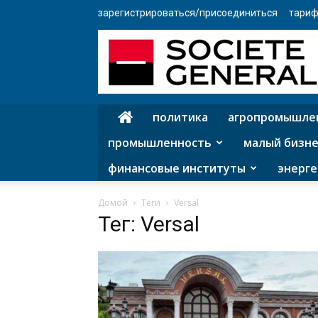
зарегистрироваться/присоединиться
тариф
политика
агропромышле
промышленность
малый бизне
финансовые институты
энерге
Домой
Теги
Versal
Тег: Versal