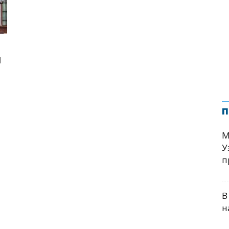
и
п
М
У
п
В
н