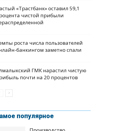
астый «Трастбанк» оставил 59,1
роцента чистой прибыли
ераспределенной
емпы роста числа пользователей
нлайн-банкингом заметно спали
лмалыкский ГМК нарастил чистую
рибыль почти на 20 процентов
амое популярное
Производство