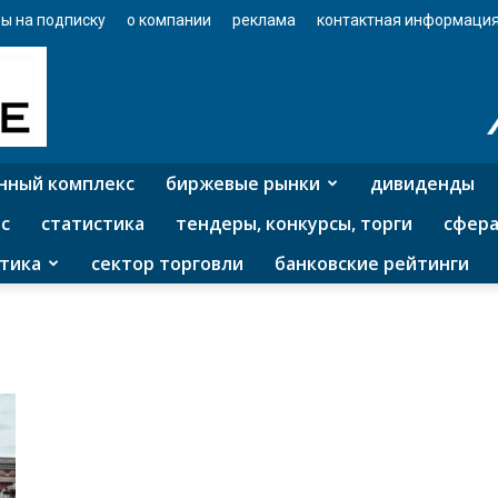
ы на подписку
о компании
реклама
контактная информаци
нный комплекс
биржевые рынки
дивиденды
с
статистика
тендеры, конкурсы, торги
сфера
тика
сектор торговли
банковские рейтинги