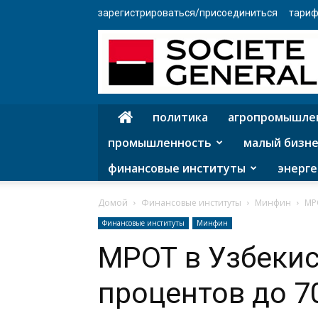
зарегистрироваться/присоединиться
тариф
политика
агропромышле
промышленность
малый бизне
финансовые институты
энерге
Домой
Финансовые институты
Минфин
МР
Финансовые институты
Минфин
МРОТ в Узбекис
процентов до 7