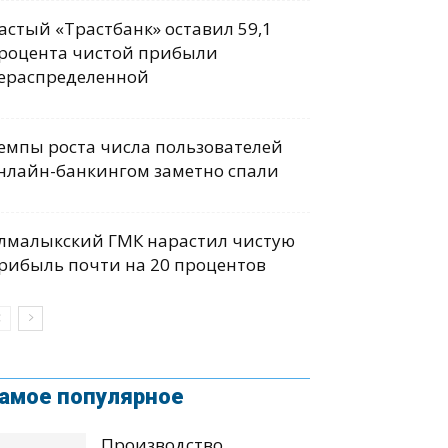
астый «Трастбанк» оставил 59,1
роцента чистой прибыли
ераспределенной
емпы роста числа пользователей
нлайн-банкингом заметно спали
лмалыкский ГМК нарастил чистую
рибыль почти на 20 процентов
амое популярное
Производство