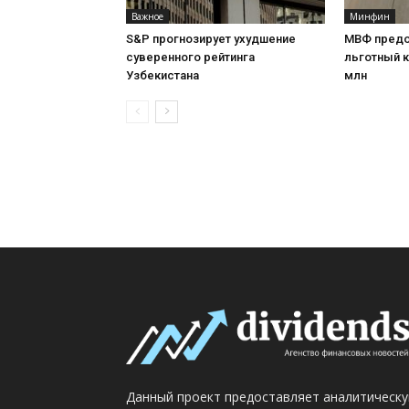
Важное
Минфин
S&P прогнозирует ухудшение
МВФ предо
суверенного рейтинга
льготный к
Узбекистана
млн
Данный проект предоставляет аналитическ