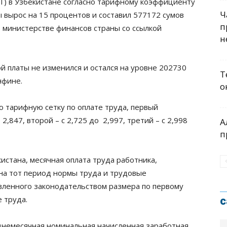
) в Узбекистане согласно тарифному коэффициенту
Ч
 вырос на 15 процентов и составил 577172 сумов
п
 в министерстве финансов страны со ссылкой
н
 платы не изменился и остался на уровне 202730
Т
нфине.
о
 тарифную сетку по оплате труда, первый
,847, второй – с 2,725 до 2,997, третий – с 2,998
А
п
истана, месячная оплата труда работника,
а тот период нормы труда и трудовые
вленного законодательством размера по первому
 труда.
с
днемесячная номинальная начисленная заработная