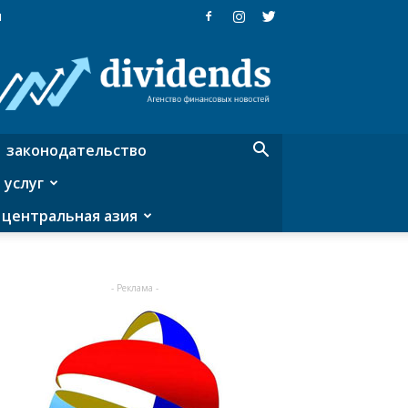
я
Dividends
—
агентство
финансовых
новостей
законодательство
 услуг
центральная азия
- Реклама -