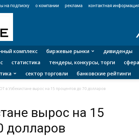
ы на подписку
о компании
реклама
контактная информаци
нный комплекс
биржевые рынки
дивиденды
с
статистика
тендеры, конкурсы, торги
сфера
тика
сектор торговли
банковские рейтинги
ОТ в Узбекистане вырос на 15 процентов до 70 долларов
тане вырос на 15
0 долларов