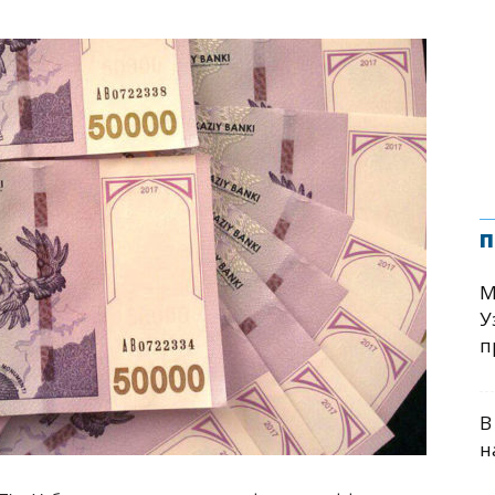
п
М
У
п
В
н