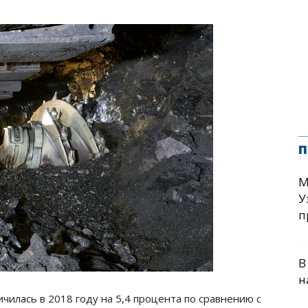
п
М
У
п
В
н
ичилась в 2018 году на 5,4 процента по сравнению с