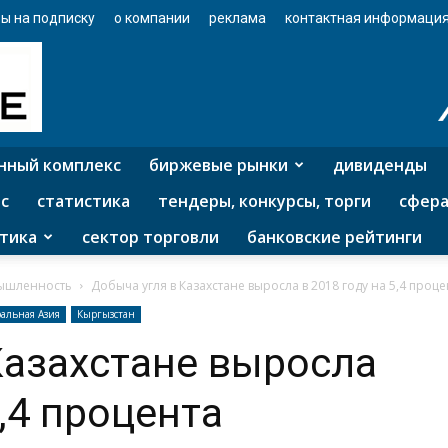
ы на подписку
о компании
реклама
контактная информаци
нный комплекс
биржевые рынки
дивиденды
с
статистика
тендеры, конкурсы, торги
сфера
тика
сектор торговли
банковские рейтинги
ышленность
Добыча угля в Казахстане выросла в 2018 году на 5,4 проце
альная Азия
Кыргызстан
Казахстане выросла
5,4 процента