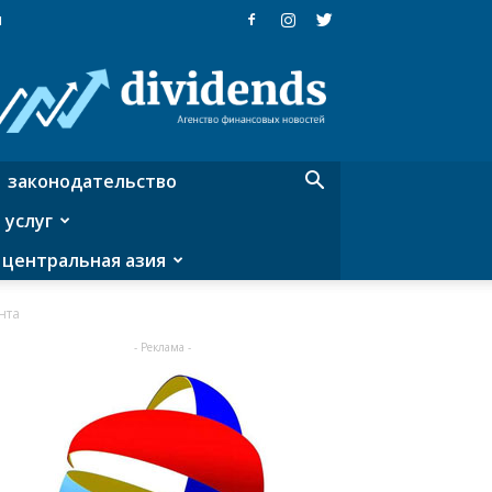
я
Dividends
—
агентство
финансовых
новостей
законодательство
 услуг
центральная азия
нта
- Реклама -