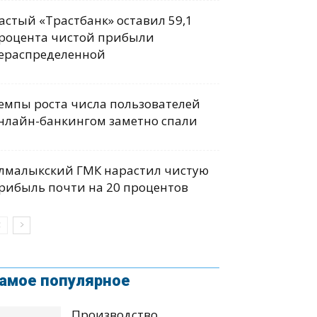
астый «Трастбанк» оставил 59,1
роцента чистой прибыли
ераспределенной
емпы роста числа пользователей
нлайн-банкингом заметно спали
лмалыкский ГМК нарастил чистую
рибыль почти на 20 процентов
амое популярное
Производство