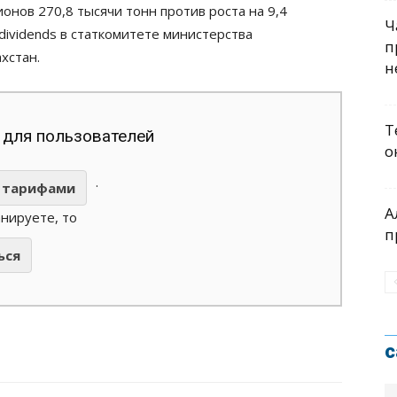
нов 270,8 тысячи тонн против роста на 9,4
Ч
dividends в статкомитете министерства
п
хстан.
н
Т
 для пользователей
о
.
тарифами
А
анируете, то
п
ься
с