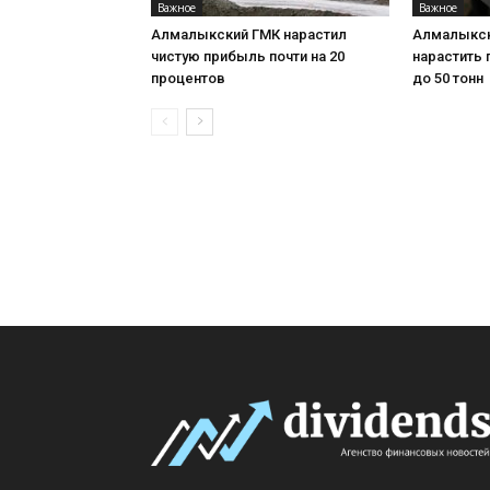
Важное
Важное
Алмалыкский ГМК нарастил
Алмалыкск
чистую прибыль почти на 20
нарастить
процентов
до 50 тонн